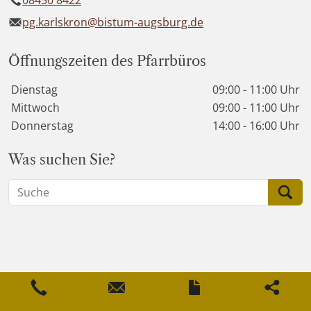
08450 8422
pg.karlskron@bistum-augsburg.de
Öffnungszeiten des Pfarrbüros
Wochentage / Monate
Öffnungszeiten / Hinweise
Dienstag
09:00 - 11:00 Uhr
Mittwoch
09:00 - 11:00 Uhr
Donnerstag
14:00 - 16:00 Uhr
Was suchen Sie?