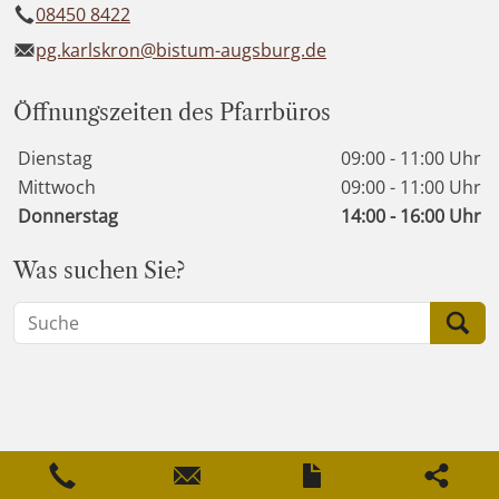
08450 8422
pg.karlskron@bistum-augsburg.de
Öffnungszeiten des Pfarrbüros
Wochentage / Monate
Öffnungszeiten / Hinweise
Dienstag
09:00 - 11:00 Uhr
Mittwoch
09:00 - 11:00 Uhr
Donnerstag
14:00 - 16:00 Uhr
Was suchen Sie?