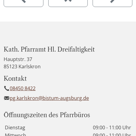
Kath. Pfarramt Hl. Dreifaltigkeit
Hauptstr. 37
85123 Karlskron
Kontakt
08450 8422
pg.karlskron@bistum-augsburg.de
Öffnungszeiten des Pfarrbüros
Wochentage / Monate
Öffnungszeiten / Hinweise
Dienstag
09:00 - 11:00 Uhr
Mittwoch
09:00 - 11:00 Uhr