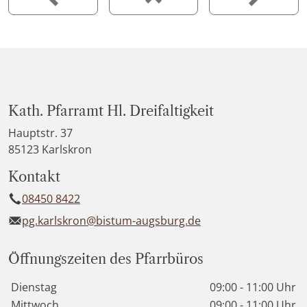
Kath. Pfarramt Hl. Dreifaltigkeit
Hauptstr. 37
85123 Karlskron
Kontakt
08450 8422
pg.karlskron@bistum-augsburg.de
Öffnungszeiten des Pfarrbüros
Wochentage / Monate
Öffnungszeiten / Hinweise
Dienstag
09:00 - 11:00 Uhr
Mittwoch
09:00 - 11:00 Uhr